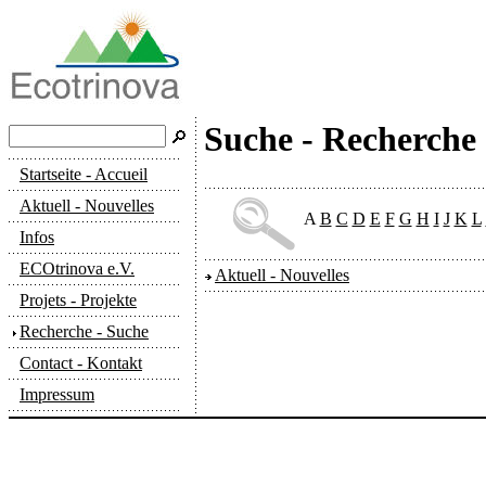
Suche - Recherche
Startseite - Accueil
Aktuell - Nouvelles
A
B
C
D
E
F
G
H
I
J
K
L
Infos
ECOtrinova e.V.
Aktuell - Nouvelles
Projets - Projekte
Recherche - Suche
Contact - Kontakt
Impressum