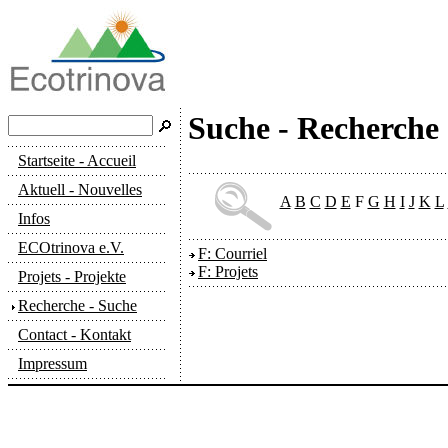
Suche - Recherche
Startseite - Accueil
Aktuell - Nouvelles
A
B
C
D
E
F
G
H
I
J
K
L
Infos
ECOtrinova e.V.
F: Courriel
F: Projets
Projets - Projekte
Recherche - Suche
Contact - Kontakt
Impressum