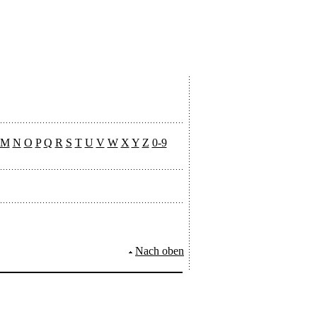
M
N
O
P
Q
R
S
T
U
V
W
X
Y
Z
0-9
Nach oben